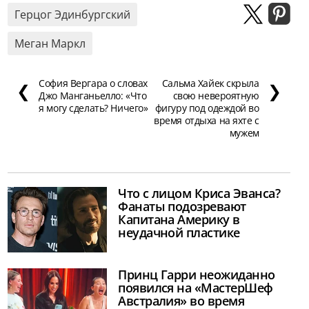
Герцог Эдинбургский
Меган Маркл
София Вергара о словах
Сальма Хайек скрыла
❮
❯
Джо Манганьелло: «Что
свою невероятную
я могу сделать? Ничего»
фигуру под одеждой во
время отдыха на яхте с
мужем
Что с лицом Криса Эванса?
Фанаты подозревают
Капитана Америку в
неудачной пластике
Принц Гарри неожиданно
появился на «МастерШеф
Австралия» во время