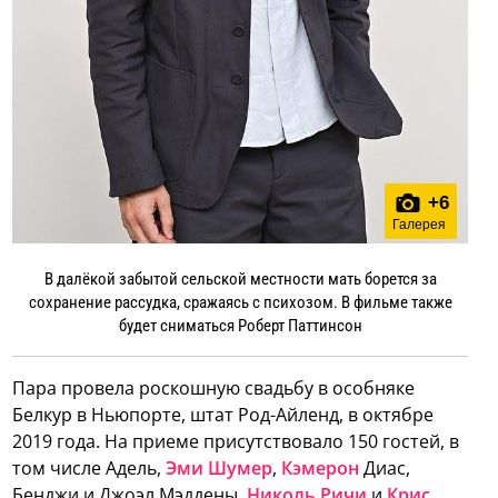
+
6
Галерея
В далёкой забытой сельской местности мать борется за
сохранение рассудка, сражаясь с психозом. В фильме также
будет сниматься Роберт Паттинсон
Пара провела роскошную свадьбу в особняке
Белкур в Ньюпорте, штат Род-Айленд, в октябре
2019 года. На приеме присутствовало 150 гостей, в
том числе Адель,
Эми Шумер
,
Кэмерон
Диас,
Бенджи и Джоэл Мэддены,
Николь Ричи
и
Крис