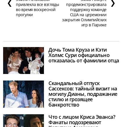
❮
❯
привлекла все взгляды
продемонстрировала
во время воскресной
поддержку команде
прогулки
США на церемонии
закрытия Олимпийских
игр в Париже
Дочь Тома Круза и Кэти
Холмс Сури официально
отказалась от фамилии отца
Скандальный отпуск
Сассексов: тайный визит на
могилу Дианы, подражание
стилю и грозящее
банкротство
Что с лицом Криса Эванса?
Фанаты подозревают