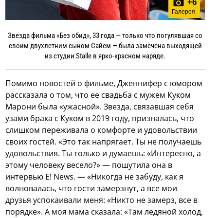
+
6
Галерея
Звезда фильма «Без обид», 33 года — только что погулявшая со
своим двухлетним сыном Сайем — была замечена выходящей
из студии Stalle в ярко-красном наряде.
Помимо новостей о фильме, Дженнифер с юмором
рассказала о том, что ее свадьба с мужем Куком
Марони была «ужасной». Звезда, связавшая себя
узами брака с Куком в 2019 году, призналась, что
слишком переживала о комфорте и удовольствии
своих гостей. «Это так напрягает. Ты не получаешь
удовольствия. Ты только и думаешь: «Интересно, а
этому человеку весело?» — пошутила она в
интервью E! News. — «Никогда не забуду, как я
волновалась, что гости замерзнут, а все мои
друзья успокаивали меня: «Никто не замерз, все в
порядке». А моя мама сказала: «Там ледяной холод,