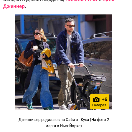
Дженнер
.
+
6
Галерея
Дженнифер родила сына Сайя от Кука (На фото 2
марта в Нью-Йорке)