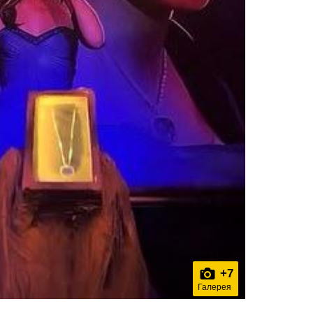
+
7
Галерея