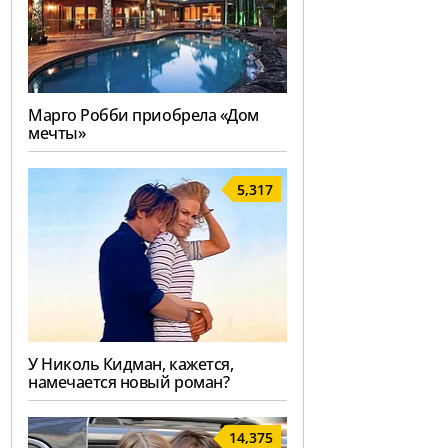
Марго Робби приобрела «Дом
мечты»
5,317
У Николь Кидман, кажется,
намечается новый роман?
14,375