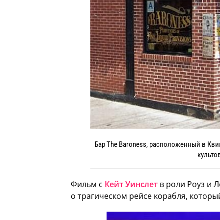
Бар The Baroness, расположенный в Кв
культо
Фильм с
Кейт Уинслет
в роли Роуз и 
о трагическом рейсе корабля, который