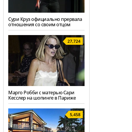
Сури Круз официально прервала
отношения со своим отцом
27,724
Марго Робби с матерью Сари
Кесслер на шопинге в Париже
5,458