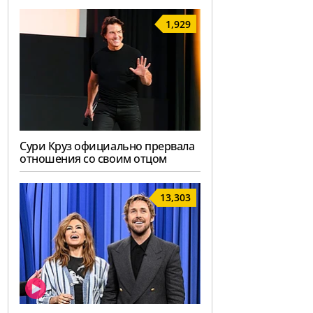
1,929
Сури Круз официально прервала
отношения со своим отцом
13,303