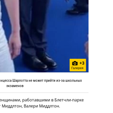
+
3
Галерея
инцесса Шарлотта не может прийти из-за школьных
экзаменов
 женщинами, работавшими в Блетчли-парке
 Миддлтон, Валери Миддлтон.