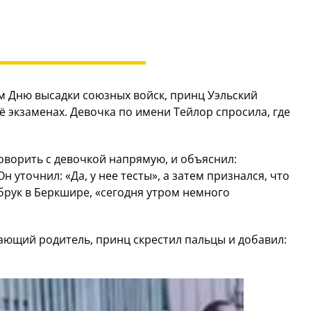
м Дню высадки союзных войск, принц Уэльский
ё экзаменах. Девочка по имени Тейлор спросила, где
оворить с девочкой напрямую, и объяснил:
н уточнил: «Да, у нее тесты», а затем признался, что
мбрук в Беркшире, «сегодня утром немного
ающий родитель, принц скрестил пальцы и добавил: