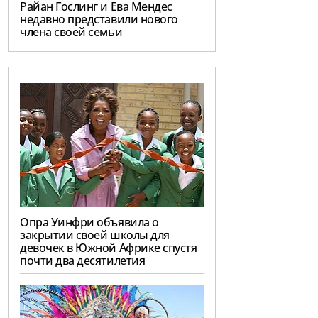
Райан Гослинг и Ева Мендес
недавно представили нового
члена своей семьи
Опра Уинфри объявила о
закрытии своей школы для
девочек в Южной Африке спустя
почти два десятилетия