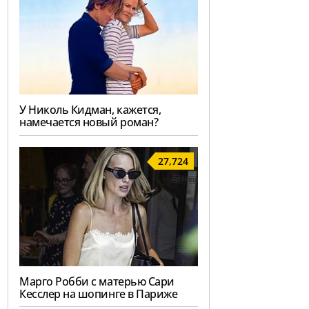
У Николь Кидман, кажется,
намечается новый роман?
27,724
Марго Робби с матерью Сари
Кесслер на шопинге в Париже