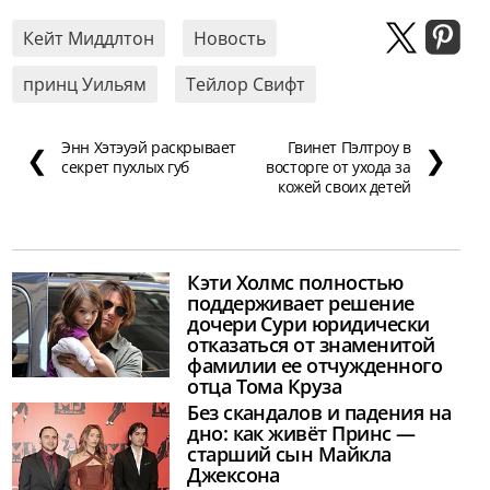
Кейт Миддлтон
Новость
принц Уильям
Тейлор Свифт
Энн Хэтэуэй раскрывает
Гвинет Пэлтроу в
❮
❯
секрет пухлых губ
восторге от ухода за
кожей своих детей
Кэти Холмс полностью
поддерживает решение
дочери Сури юридически
отказаться от знаменитой
фамилии ее отчужденного
отца Тома Круза
Без скандалов и падения на
дно: как живёт Принс —
старший сын Майкла
Джексона