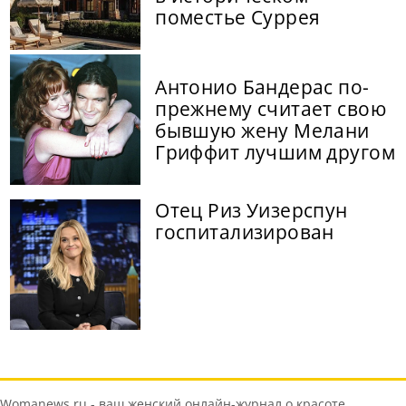
поместье Суррея
Антонио Бандерас по-
прежнему считает свою
бывшую жену Мелани
Гриффит лучшим другом
Отец Риз Уизерспун
госпитализирован
Womanews.ru - ваш женский онлайн-журнал о красоте,