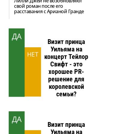
Лилли Джей не возобновляют
свой роман после его
расставания с Арианой Гранде
ДА
Визит принца
Уильяма на
НЕТ
концерт Тейлор
Свифт - это
хорошее PR-
решение для
королевской
семьи?
ДА
Визит принца
Уильяма на