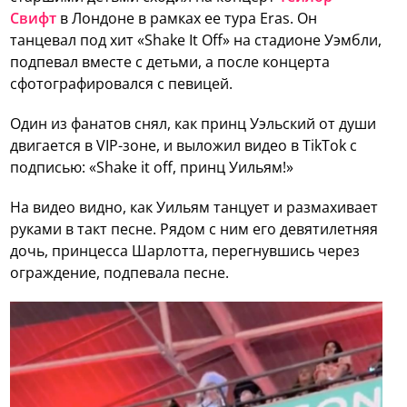
Свифт
в Лондоне в рамках ее тура Eras. Он
танцевал под хит «Shake It Off» на стадионе Уэмбли,
подпевал вместе с детьми, а после концерта
сфотографировался с певицей.
Один из фанатов снял, как принц Уэльский от души
двигается в VIP-зоне, и выложил видео в TikTok с
подписью: «Shake it off, принц Уильям!»
На видео видно, как Уильям танцует и размахивает
руками в такт песне. Рядом с ним его девятилетняя
дочь, принцесса Шарлотта, перегнувшись через
ограждение, подпевала песне.