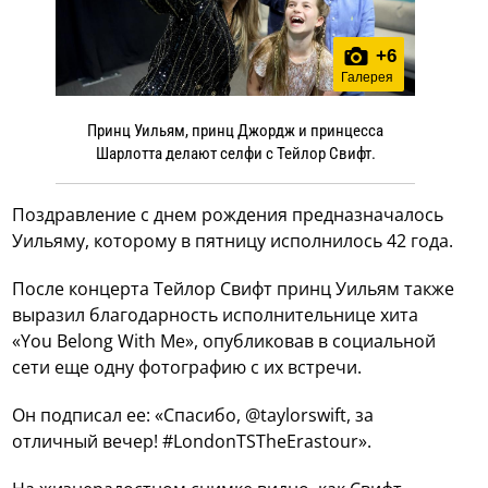
+
6
Галерея
Принц Уильям, принц Джордж и принцесса
Шарлотта делают селфи с Тейлор Свифт.
Поздравление с днем рождения предназначалось
Уильяму, которому в пятницу исполнилось 42 года.
После концерта Тейлор Свифт принц Уильям также
выразил благодарность исполнительнице хита
«You Belong With Me», опубликовав в социальной
сети еще одну фотографию с их встречи.
Он подписал ее: «Спасибо, @taylorswift, за
отличный вечер! #LondonTSTheErastour».