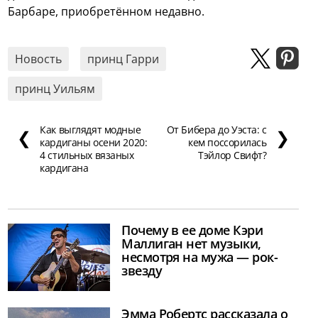
Барбаре, приобретённом недавно.
Новость
принц Гарри
принц Уильям
Как выглядят модные
От Бибера до Уэста: с
❮
❯
кардиганы осени 2020:
кем поссорилась
4 стильных вязаных
Тэйлор Свифт?
кардигана
Почему в ее доме Кэри
Маллиган нет музыки,
несмотря на мужа — рок-
звезду
Эмма Робертс рассказала о