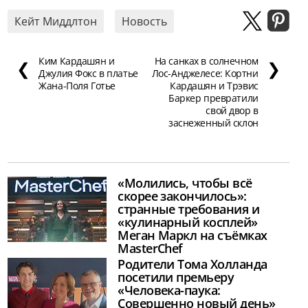
Кейт Миддлтон
Новость
Ким Кардашян и
На санках в солнечном
❮
❯
Джулия Фокс в платье
Лос-Анджелесе: Кортни
Жана-Поля Готье
Кардашян и Трэвис
Баркер превратили
свой двор в
заснеженный склон
«Молились, чтобы всё
скорее закончилось»:
странные требования и
«кулинарный косплей»
Меган Маркл на съёмках
MasterChef
Родители Тома Холланда
посетили премьеру
«Человека-паука:
Совершенно новый день»