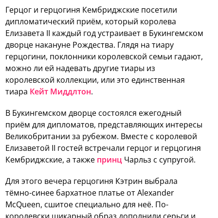
Герцог и герцогиня Кембриджские посетили
дипломатический приём, который королева
Елизавета II каждый год устраивает в Букингемском
дворце накануне Рождества. Глядя на тиару
герцогини, поклонники королевской семьи гадают,
можно ли ей надевать другие тиары из
королевской коллекции, или это единственная
тиара
Кейт Миддлтон
.
В Букингемском дворце состоялся ежегодный
приём для дипломатов, представляющих интересы
Великобритании за рубежом. Вместе с королевой
Елизаветой II гостей встречали герцог и герцогиня
Кембриджские, а также
принц
Чарльз с супругой.
Для этого вечера герцогиня Кэтрин выбрала
тёмно-синее бархатное платье от Alexander
McQueen, сшитое специально для неё. По-
королевски шикарный образ дополнили серьги и