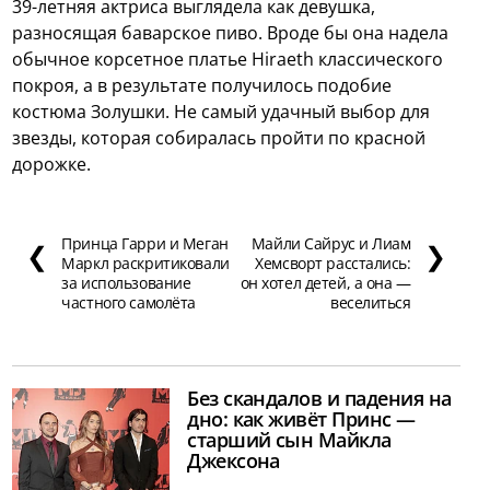
39-летняя актриса выглядела как девушка,
разносящая баварское пиво. Вроде бы она надела
обычное корсетное платье Hiraeth классического
покроя, а в результате получилось подобие
костюма Золушки. Не самый удачный выбор для
звезды, которая собиралась пройти по красной
дорожке.
Принца Гарри и Меган
Майли Сайрус и Лиам
❮
❯
Маркл раскритиковали
Хемсворт расстались:
за использование
он хотел детей, а она —
частного самолёта
веселиться
Без скандалов и падения на
дно: как живёт Принс —
старший сын Майкла
Джексона