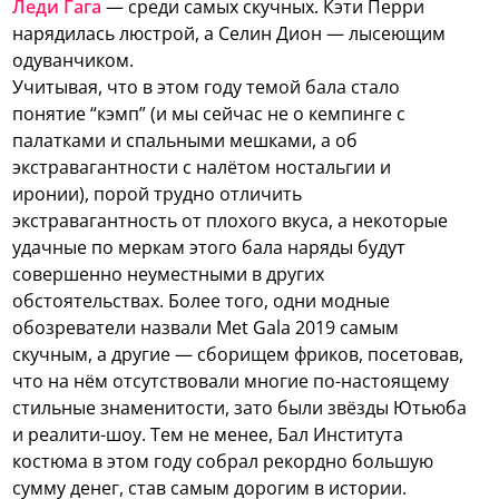
Леди Гага
— среди самых скучных. Кэти Перри
нарядилась люстрой, а Селин Дион — лысеющим
одуванчиком.
Учитывая, что в этом году темой бала стало
понятие “кэмп” (и мы сейчас не о кемпинге с
палатками и спальными мешками, а об
экстравагантности с налётом ностальгии и
иронии), порой трудно отличить
экстравагантность от плохого вкуса, а некоторые
удачные по меркам этого бала наряды будут
совершенно неуместными в других
обстоятельствах. Более того, одни модные
обозреватели назвали Met Gala 2019 самым
скучным, а другие — сборищем фриков, посетовав,
что на нём отсутствовали многие по-настоящему
стильные знаменитости, зато были звёзды Ютьюба
и реалити-шоу. Тем не менее, Бал Института
костюма в этом году собрал рекордно большую
сумму денег, став самым дорогим в истории.