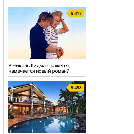
5,317
У Николь Кидман, кажется,
намечается новый роман?
5,458