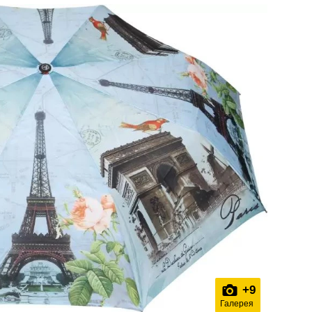
+
9
Галерея