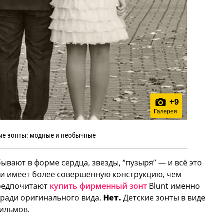
+
9
Галерея
е зонты: модные и необычные
вают в форме сердца, звезды, “пузыря” — и всё это
 и имеет более совершенную конструкцию, чем
предпочитают
купить фирменный зонт
Blunt именно
о ради оригинального вида.
Нет.
Детские зонты в виде
фильмов.