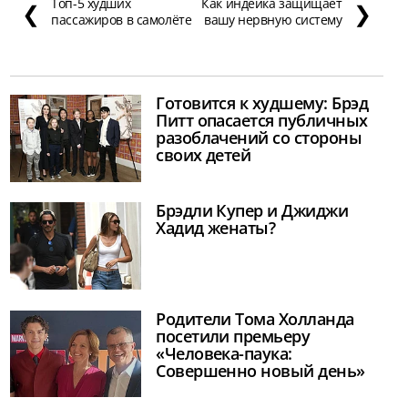
Топ-5 худших
Как индейка защищает
❮
❯
пассажиров в самолёте
вашу нервную систему
Готовится к худшему: Брэд
Питт опасается публичных
разоблачений со стороны
своих детей
Брэдли Купер и Джиджи
Хадид женаты?
Родители Тома Холланда
посетили премьеру
«Человека-паука:
Совершенно новый день»