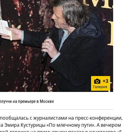
+
3
Галерея
елуччи на премьере в Москве
 пообщалась с журналистами на пресс-конференции,
 Эмира Кустурицы «По млечному пути». А вечером