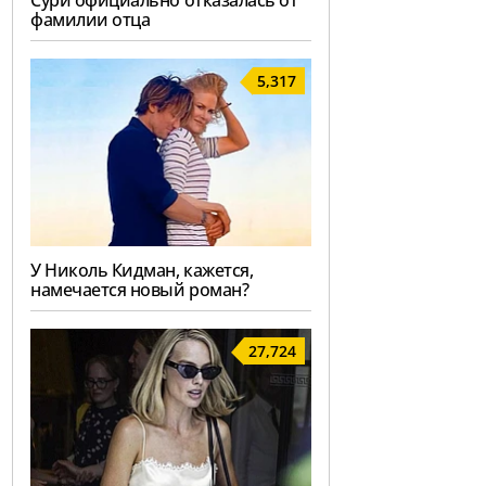
Сури официально отказалась от
фамилии отца
5,317
У Николь Кидман, кажется,
намечается новый роман?
27,724