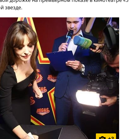
вой дорожке на премьерном показе в кинотеатре «5
й звезде.
+
3