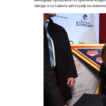
кинодива прошлась по красной ковро
звезд» и оставила автограф на именно