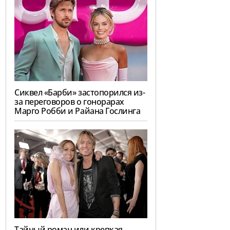
Сиквел «Барби» застопорился из-
за переговоров о гонорарах
Марго Робби и Райана Гослинга
Тайный роман или крепкая