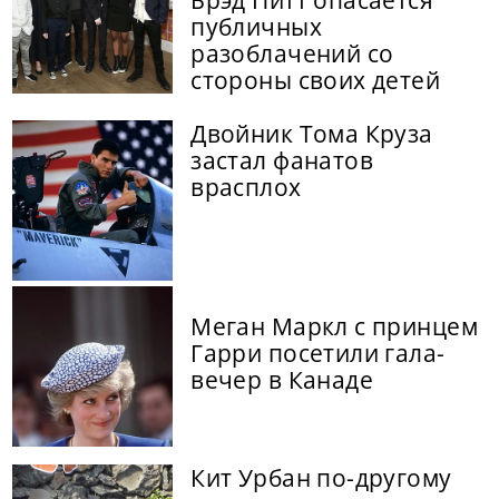
Брэд Питт опасается
публичных
разоблачений со
стороны своих детей
Двойник Тома Круза
застал фанатов
врасплох
Меган Маркл с принцем
Гарри посетили гала-
вечер в Канаде
Кит Урбан по-другому