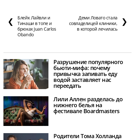
Блейк Лайвли и
Деми Ловато стала
❮
❯
Тинаши в топе и
совладелицей клиники,
брюках Juan Carlos
в которой лечилась
Obando
Разрушение популярного
бьюти-мифа: почему
привычка запивать еду
водой заставляет нас
переедать
Лили Аллен разделась до
нижнего белья на
фестивале Boardmasters
Родители Тома Холланда