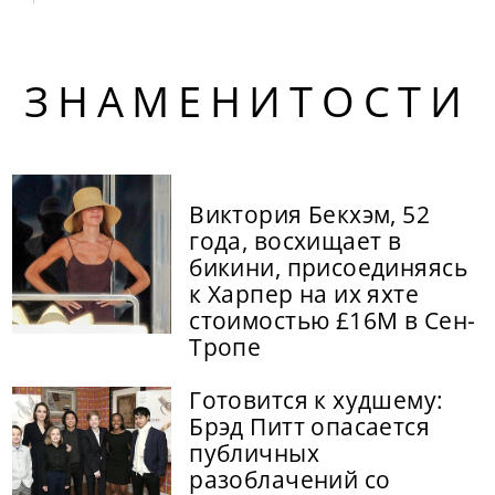
ЗНАМЕНИТОСТИ
Виктория Бекхэм, 52
года, восхищает в
бикини, присоединяясь
к Харпер на их яхте
стоимостью £16M в Сен-
Тропе
Готовится к худшему:
Брэд Питт опасается
публичных
разоблачений со