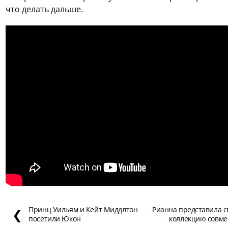
что делать дальше.
Принц Уильям и Кейт Миддлтон
Рианна представила 
❮
посетили Юкон
коллекцию совме