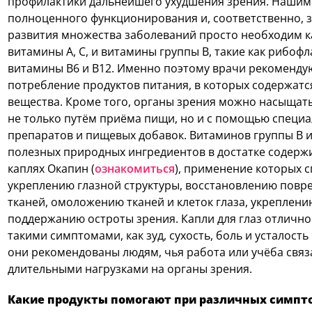
профилактики дальнейшего ухудшения зрения. Нашим 
полноценного функционирования и, соответственно, 
развития множества заболеваний просто необходим к
витамины A, C, и витамины группы B, такие как рибофл
витамины B6 и B12. Именно поэтому врачи рекоменду
потребление продуктов питания, в которых содержатс
вещества. Кроме того, органы зрения можно насыщат
не только путём приёма пищи, но и с помощью специ
препаратов и пищевых добавок. Витаминов группы B и
полезных природных ингредиентов в достатке содержи
каплях Окапин (
ознакомиться
), применение которых 
укреплению глазной структуры, восстановлению пов
тканей, омоложению тканей и клеток глаза, укреплени
поддержанию остроты зрения. Капли для глаз отлично
такими симптомами, как зуд, сухость, боль и усталость
они рекомендованы людям, чья работа или учёба связ
длительными нагрузками на органы зрения.
Какие продукты помогают при различных симпт