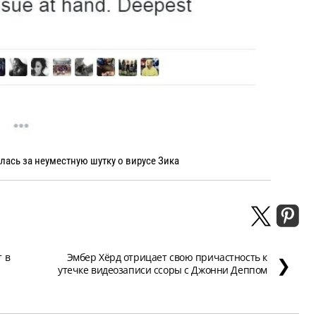
ась за неуместную шутку о вирусе Зика
 в
Эмбер Хёрд отрицает свою причастность к
❯
утечке видеозаписи ссоры с Джонни Деппом