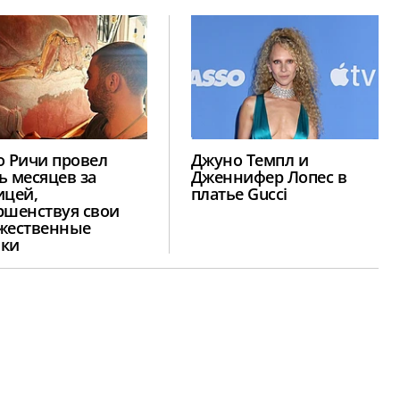
о Ричи провел
Джуно Темпл и
ь месяцев за
Дженнифер Лопес в
ицей,
платье Gucci
ршенствуя свои
жественные
ки