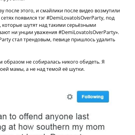
у после этого, и смайлики после видео возмутили
сетях появился тэг #DemiLovatoIsOverParty, под
, которые шутят над такими серьёзными
вают ни унции уважения #DemiLovatoIsOverParty».
rParty стал трендовым, певице пришлось удалить
 образом не собиралась никого обидеть. Я
ей мамы, а не над темой её шутки.