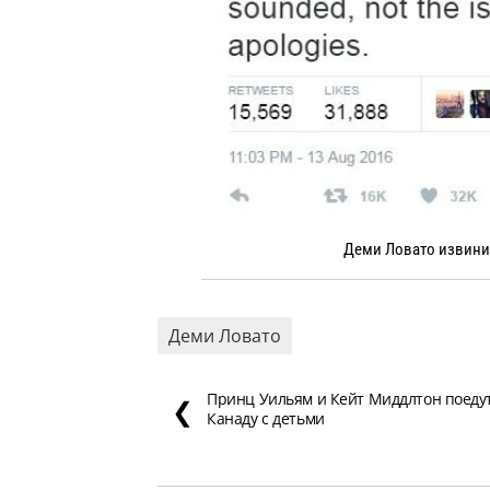
Деми Ловато извинил
Деми Ловато
Принц Уильям и Кейт Миддлтон поедут
❮
Канаду с детьми