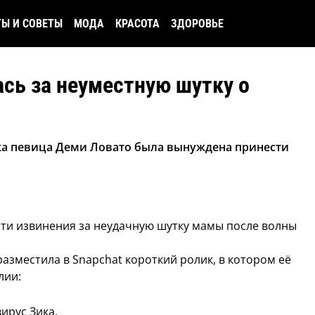
ТЫ И СОВЕТЫ
МОДА
КРАСОТА
ЗДОРОВЬЕ
сь за неуместную шутку о
ка певица Деми Ловато была вынуждена принести
ти извинения за неудачную шутку мамы после волны
разместила в Snapchat короткий ролик, в котором её
лии:
ирус Зика.