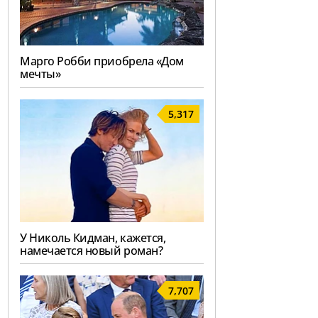
Марго Робби приобрела «Дом
мечты»
5,317
У Николь Кидман, кажется,
намечается новый роман?
7,707