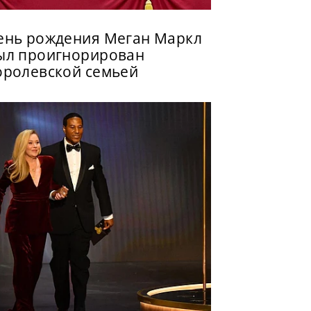
ень рождения Меган Маркл
ыл проигнорирован
оролевской семьей