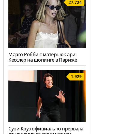
27,724
Марго Робби с матерью Сари
Кесслер на шопинге в Париже
1,929
Сури Круз официально прервала