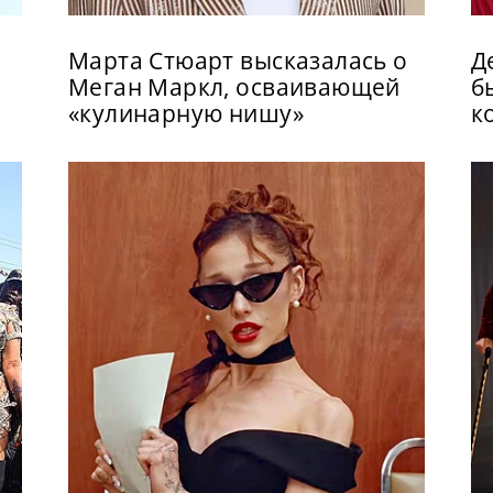
Марта Стюарт высказалась о
Д
Меган Маркл, осваивающей
б
«кулинарную нишу»
к