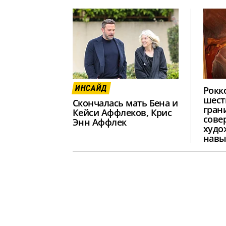
ИНСАЙД
Рокк
шест
Скончалась мать Бена и
гран
Кейси Аффлеков, Крис
сове
Энн Аффлек
худо
навы