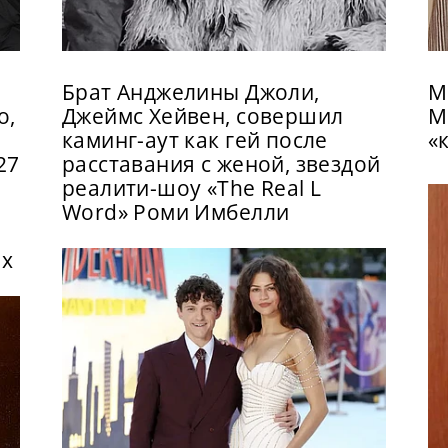
Брат Анджелины Джоли,
М
о,
Джеймс Хейвен, совершил
М
каминг-аут как гей после
«
27
расставания с женой, звездой
реалити-шоу «The Real L
Word» Роми Имбелли
ix