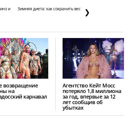
линз и
Зимняя диета: как сохранить вес
❯
е возвращение
Агентство Кейт Мосс
ны на
потеряло 1,8 миллиона
адосский карнавал
за год, впервые за 12
лет сообщив об
убытках