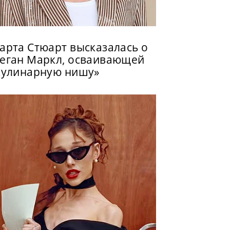
арта Стюарт высказалась о
еган Маркл, осваивающей
кулинарную нишу»