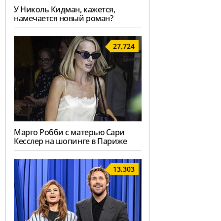
У Николь Кидман, кажется,
намечается новый роман?
27,724
Марго Робби с матерью Сари
Кесслер на шопинге в Париже
13,303