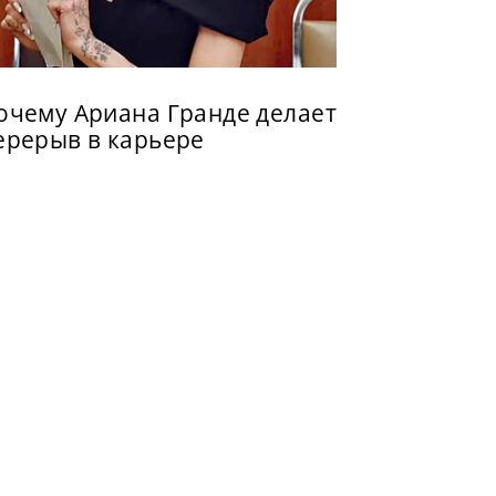
очему Ариана Гранде делает
ерерыв в карьере