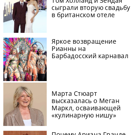
Том Холланд и Зендая
сыграли вторую свадьбу
в британском отеле
Яркое возвращение
Рианны на
Барбадосский карнавал
Марта Стюарт
высказалась о Меган
Маркл, осваивающей
«кулинарную нишу»
Почему Ариана Гранде