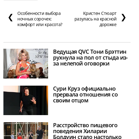
Особенности выбора
Кристен Стюарт
❮
❯
ночных сорочек:
разулась на красной
комфорт или красота?
дорожке
Ведущая QVC Тони Брэттин
рухнула на пол от стыда из-
за нелепой оговорки
Сури Круз официально
прервала отношения со
своим отцом
Расстройство пищевого
поведения Хиларии
Болдуин стало настолько