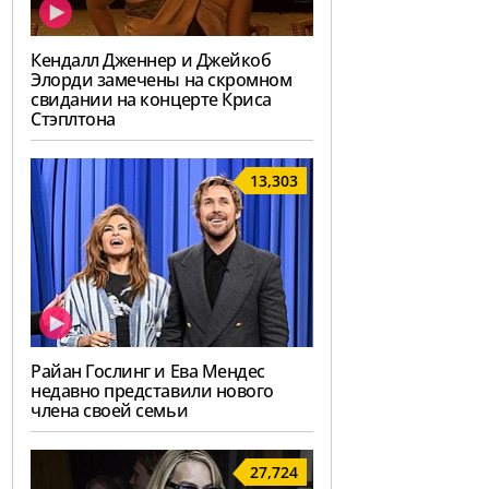
Кендалл Дженнер и Джейкоб
Элорди замечены на скромном
свидании на концерте Криса
Стэплтона
13,303
Райан Гослинг и Ева Мендес
недавно представили нового
члена своей семьи
27,724