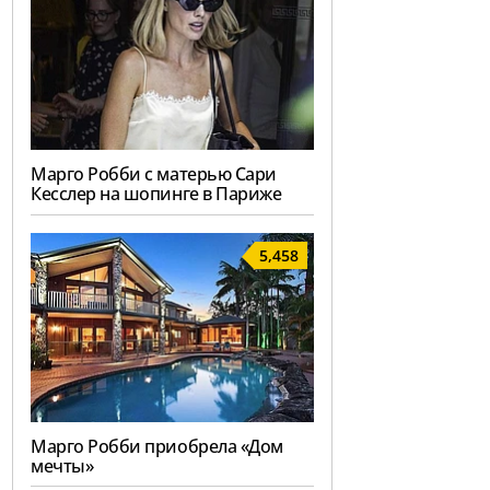
Марго Робби с матерью Сари
Кесслер на шопинге в Париже
5,458
Марго Робби приобрела «Дом
мечты»