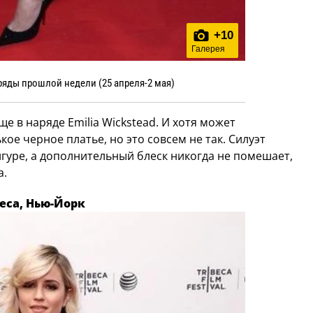
+
10
Галерея
ряды прошлой недели (25 апреля-2 мая)
е в наряде Emilia Wickstead. И хотя может
кое черное платье, но это совсем не так. Силуэт
гуре, а дополнительный блеск никогда не помешает,
а.
eca, Нью-Йорк