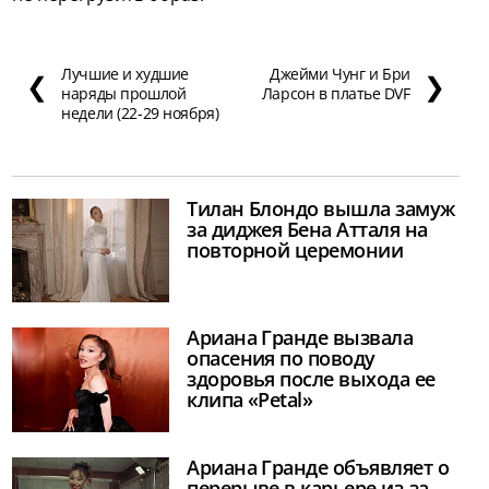
Лучшие и худшие
Джейми Чунг и Бри
❮
❯
наряды прошлой
Ларсон в платье DVF
недели (22-29 ноября)
Тилан Блондо вышла замуж
за диджея Бена Атталя на
повторной церемонии
Ариана Гранде вызвала
опасения по поводу
здоровья после выхода ее
клипа «Petal»
Ариана Гранде объявляет о
перерыве в карьере из-за