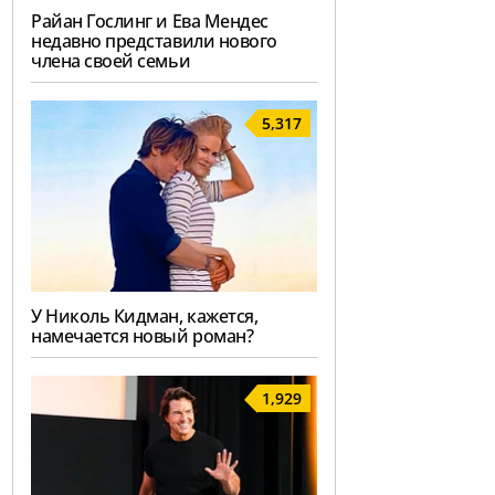
Райан Гослинг и Ева Мендес
недавно представили нового
члена своей семьи
5,317
У Николь Кидман, кажется,
намечается новый роман?
1,929