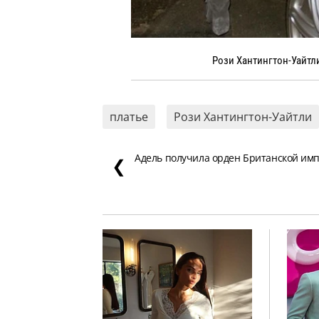
Рози Хантингтон-Уайтли
платье
Рози Хантингтон-Уайтли
Адель получила орден Британской им
❮