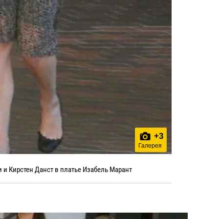
+
3
Галерея
 и Кирстен Данст в платье Изабель Марант