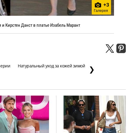
+
3
Галерея
 и Кирстен Данст в платье Изабель Марант
перии
Натуральный уход за кожей зимой
❯