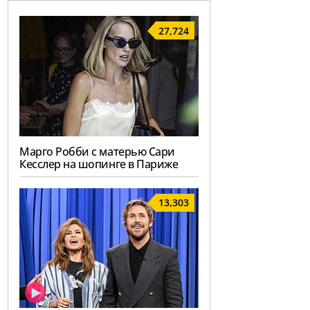
27,724
Марго Робби с матерью Сари
Кесслер на шопинге в Париже
13,303