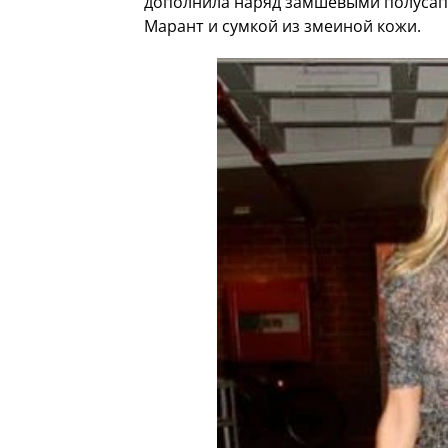
дополнила наряд замшевыми полусап
Марант и сумкой из змеиной кожи.