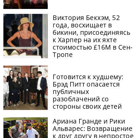
Виктория Бекхэм, 52
года, восхищает в
бикини, присоединяясь
к Харпер на их яхте
стоимостью £16M в Сен-
Тропе
Готовится к худшему:
Брэд Питт опасается
публичных
разоблачений со
стороны своих детей
Ариана Гранде и Рики
Альварес: Возвращение
к друг другу в непростое