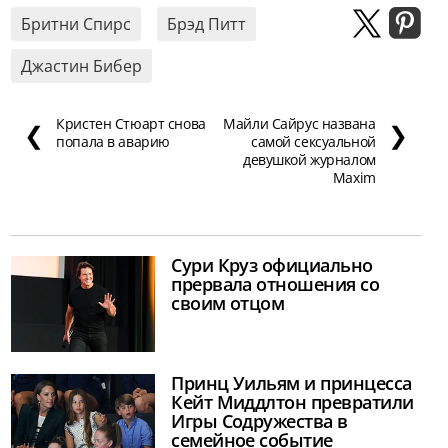
Бритни Спирс
Брэд Питт
Джастин Бибер
Кристен Стюарт снова
Майли Сайрус названа
❮
❯
попала в аварию
самой сексуальной
девушкой журналом
Maxim
Сури Круз официально
прервала отношения со
своим отцом
Принц Уильям и принцесса
Кейт Миддлтон превратили
Игры Содружества в
семейное событие