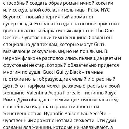
способный создать образ романтичной кокетки
или сексуальной соблазнительницы. Pulse NYC
Beyoncé – новый энергичный аромат от
суперзвезды. Его запах создан на основе приятных
цветочных нот и бархатистых акцентов. The One
Desire – чувственный гимн женщине. Создан он
специально для тех дам, которые могут быть
вызывающе сексуальными, но не пошлыми. В
черном флаконе расположились пьянящие цветы и
фруктовый нектар, который обязательно придется
многим по душе. Gucci Guilty Black – темные
плотские ноты, образующие смелый и страстный
дуэт. Этот парфюм может разжечь страсть в любой
женщине. Valentina Acqua Floreale – истинный дух
Рима. Духи обладают свежим цветочным запахом,
способным очаровать романтичностью и
женственностью. Hypnotic Poison Eau Secrète –
чувственный аромат с нотами свежести. Эти духи
созданы для женщин, которые не навязывают, а