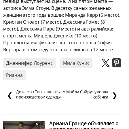
певица выступает на сцене. И на пятом месте —
актриса Эмма Стоун. В десятку самых желанных
женщин этого года вошли: Миранда Керр (6 место),
Кристен Стюарт (7 место), Джессика Гомес (8
место), Джессика Паре (9 место) и австралийская
спортсменка Мишель Дженике (10 место).
Прошлогодняя финалистка этого опроса София
Вергара в этом году оказалась лишь на 12 месте.
Дженнифер Лоуренс
Мила Кунис
Рианна
Дита фон Тиз занялась
У Майли Сайрус умерла
❮
❯
производством одежды
собачка
Ариана Гранде объявляет о
перерыве в карьере из-за