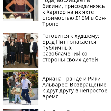
бикини, присоединяясь
к Харпер на их яхте
стоимостью £16M в Сен-
Тропе
Готовится к худшему:
Брэд Питт опасается
публичных
разоблачений со
стороны своих детей
Ариана Гранде и Рики
Альварес: Возвращение
к друг другу в непростое
время