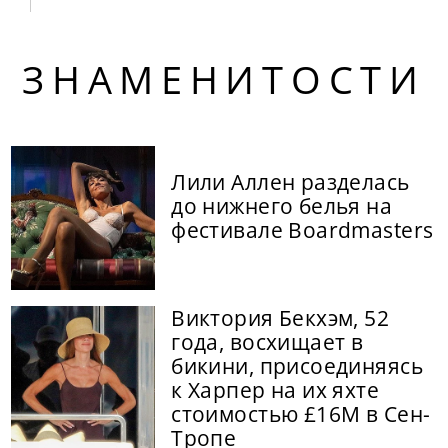
ЗНАМЕНИТОСТИ
Лили Аллен разделась
до нижнего белья на
фестивале Boardmasters
Виктория Бекхэм, 52
года, восхищает в
бикини, присоединяясь
к Харпер на их яхте
стоимостью £16M в Сен-
Тропе