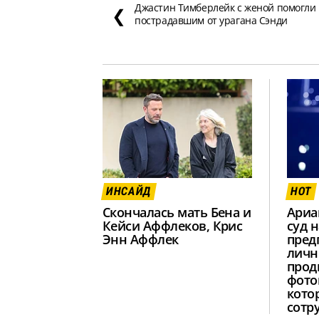
Джастин Тимберлейк с женой помогли
❮
пострадавшим от урагана Сэнди
ИНСАЙД
HOT
Скончалась мать Бена и
Ариа
Кейси Аффлеков, Крис
суд н
Энн Аффлек
пред
личн
прод
фото
кото
сотр