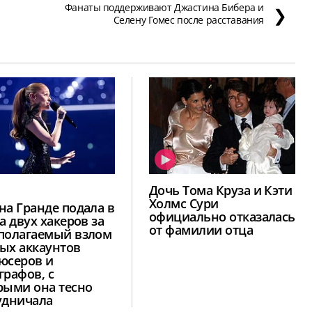
Фанаты поддерживают Джастина Бибера и
❯
Селену Гомес после расставания
Дочь Тома Круза и Кэти
Холмс Сури
на Гранде подала в
официально отказалась
а двух хакеров за
от фамилии отца
полагаемый взлом
ых аккаунтов
юсеров и
графов, с
рыми она тесно
удничала