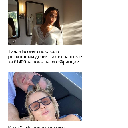
Тилан Блондо показала
роскошный девичник в спа-отеле
за £1400 за ночь на юге Франции
Карл Стефанович, похоже,