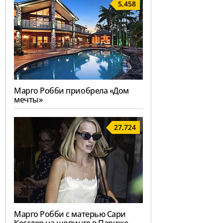
5,458
Марго Робби приобрела «Дом
мечты»
27,724
Марго Робби с матерью Сари