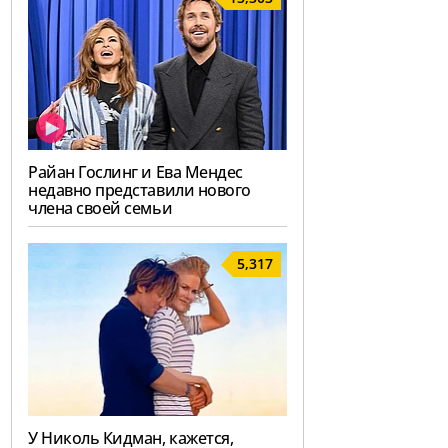
Райан Гослинг и Ева Мендес
недавно представили нового
члена своей семьи
5,317
У Николь Кидман, кажется,