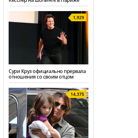
Кесслер на шопинге в Париже
1,929
Сури Круз официально прервала
отношения со своим отцом
14,375