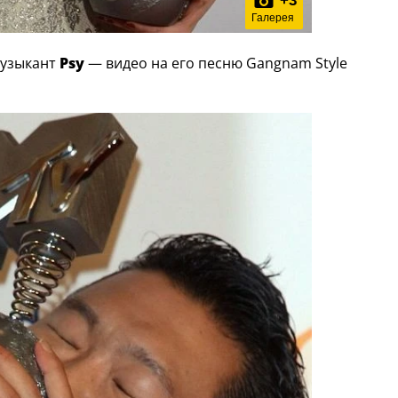
+
3
Галерея
музыкант
Psy
— видео на его песню Gangnam Style