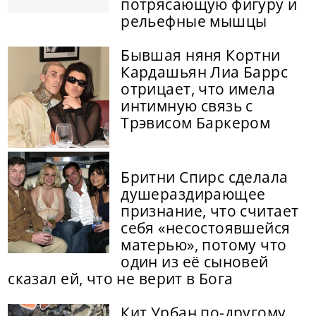
потрясающую фигуру и
рельефные мышцы
Бывшая няня Кортни
Кардашьян Лиа Баррс
отрицает, что имела
интимную связь с
Трэвисом Баркером
Бритни Спирс сделала
душераздирающее
признание, что считает
себя «несостоявшейся
матерью», потому что
один из её сыновей
сказал ей, что не верит в Бога
Кит Урбан по-другому