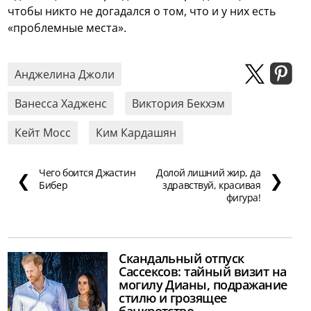
чтобы никто не догадался о том, что и у них есть
«проблемные места».
Анджелина Джоли
Ванесса Хадженс
Виктория Бекхэм
Кейт Мосс
Ким Кардашян
Чего боится Джастин
Долой лишний жир, да
❮
❯
Бибер
здравствуй, красивая
фигура!
Скандальный отпуск
Сассексов: тайный визит на
могилу Дианы, подражание
стилю и грозящее
банкротство