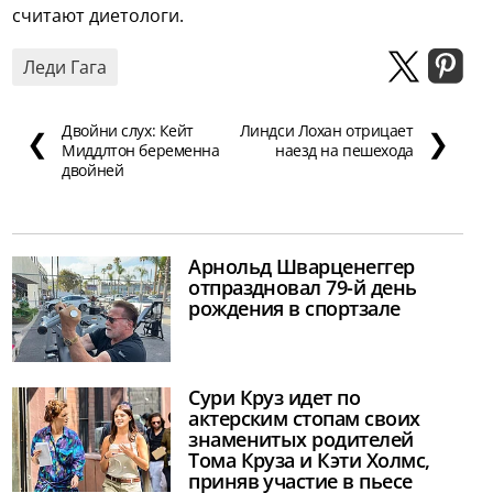
считают диетологи.
Леди Гага
Двойни слух: Кейт
Линдси Лохан отрицает
❮
❯
Миддлтон беременна
наезд на пешехода
двойней
Арнольд Шварценеггер
отпраздновал 79-й день
рождения в спортзале
Сури Круз идет по
актерским стопам своих
знаменитых родителей
Тома Круза и Кэти Холмс,
приняв участие в пьесе