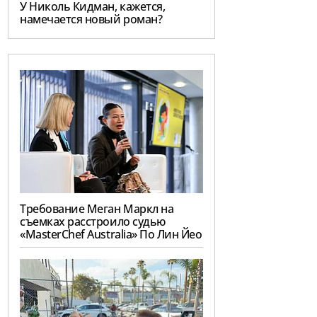
У Николь Кидман, кажется,
намечается новый роман?
Требование Меган Маркл на
съемках расстроило судью
«MasterChef Australia» По Лин Йео