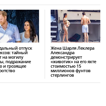
дальный отпуск
Жена Шарля Леклера
ексов: тайный
Александра
т на могилу
демонстрирует
ы, подражание
«животик» на его яхте
ю и грозящее
стоимостью 15
ротство
миллионов фунтов
стерлингов