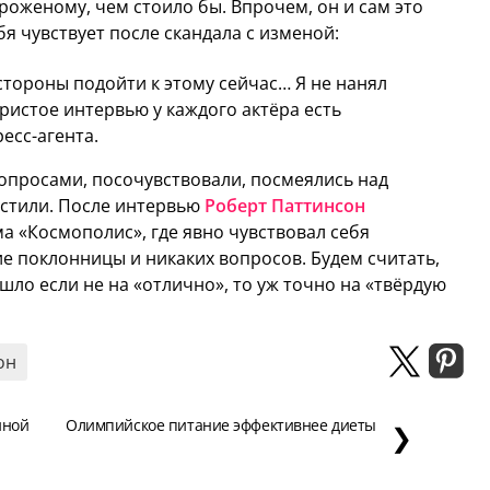
женому, чем стоило бы. Впрочем, он и сам это
бя чувствует после скандала с изменой:
 стороны подойти к этому сейчас… Я не нанял
ыристое интервью у каждого актёра есть
есс-агента.
опросами, посочувствовали, посмеялись над
устили. После интервью
Роберт Паттинсон
а «Космополис», где явно чувствовал себя
е поклонницы и никаких вопросов. Будем считать,
шло если не на «отлично», то уж точно на «твёрдую
он
иной
Олимпийское питание эффективнее диеты
❯