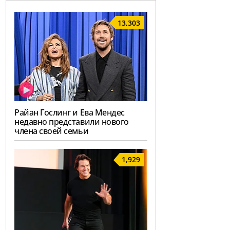
13,303
Райан Гослинг и Ева Мендес
недавно представили нового
члена своей семьи
1,929