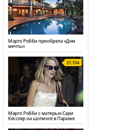
Марго Робби приобрела «Дом
мечты»
27,724
Марго Робби с матерью Сари
Кесслер на шопинге в Париже