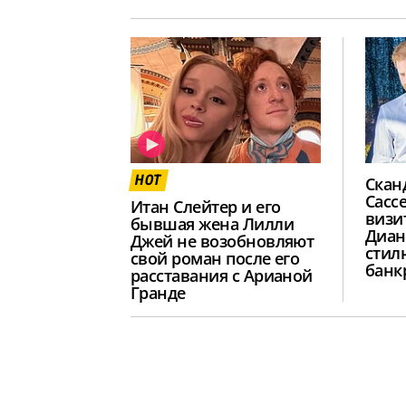
HOT
Скан
Сасс
Итан Слейтер и его
визи
бывшая жена Лилли
Диан
Джей не возобновляют
стил
свой роман после его
банк
расставания с Арианой
Гранде