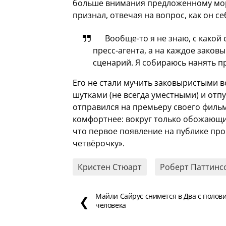
больше внимания предложенному моро
признал, отвечая на вопрос, как он се
Вообще-то я не знаю, с какой
пресс-агента, а на каждое заков
сценарий. Я собираюсь нанять пр
Его не стали мучить заковыристыми в
шутками (не всегда уместными) и отп
отправился на премьеру своего фильм
комфортнее: вокруг только обожающи
что первое появление на публике про
четвёрочку».
Кристен Стюарт
Роберт Паттинс
Майли Сайрус снимется в Два с полов
❮
человека