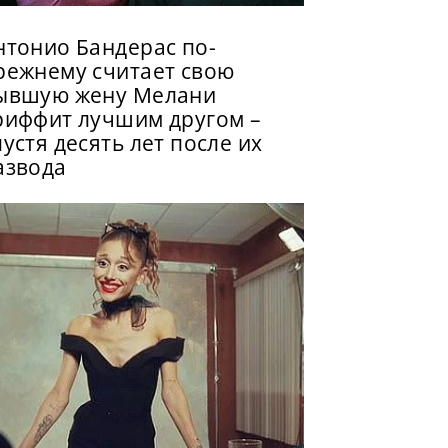
нтонио Бандерас по-
режнему считает свою
ывшую жену Мелани
риффит лучшим другом –
пустя десять лет после их
азвода