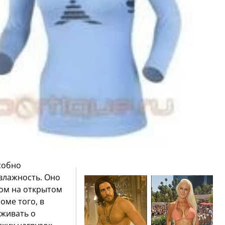
собно
 влажность. Оно
том на открытом
оме того, в
еживать о