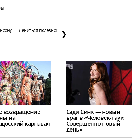
вы!
инсону
Лениться полезно!
❯
е возвращение
Сэди Синк — новый
ны на
враг в «Человек-паук:
адосский карнавал
Совершенно новый
день»