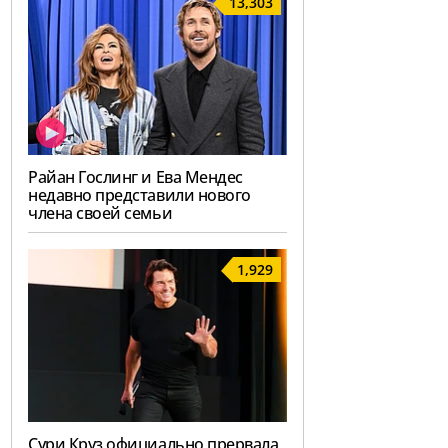
13,303
Райан Гослинг и Ева Мендес
недавно представили нового
члена своей семьи
1,929
Сури Круз официально прервала