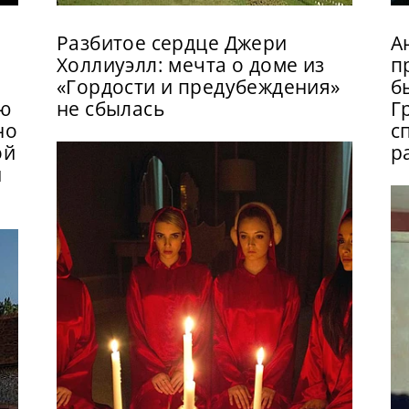
Разбитое сердце Джери
А
Холлиуэлл: мечта о доме из
п
«Гордости и предубеждения»
б
ью
не сбылась
Г
но
с
ой
р
и