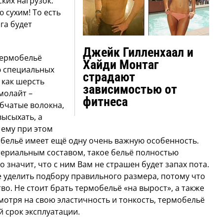
ких нагрузок.
 сухим! То есть
ага будет
Джейк Гилленхаал и
термобельё
Хайди Монтаг
ю специальных
страдают
 как шерсть
зависимостью от
молайт –
фитнеса
бчатые волокна,
ысыхать, а
 ему при этом
бельё имеет ещё одну очень важную особенность.
ериальным составом, такое бельё полностью
о значит, что с ним Вам не страшен будет запах пота.
 уделить подбору правильного размера, потому что
тво. Не стоит брать термобельё «на вырост», а также
отря на свою эластичность и тонкость, термобельё
 срок эксплуатации.