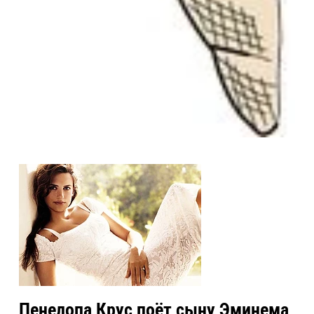
Пенелопа Крус поёт сыну Эминема