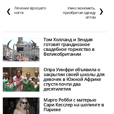
Лечение вросшего
Умно экономить,
❮
❯
ногтя
приобретая одежду
оптом
Том Холланд и Зендая
готовят грандиозное
свадебное торжество в
Великобритании
Опра Уинфри объявила о
закрытии своей школы для
девочек в Южной Африке
спустя почти два
десятилетия
Марго Робби с матерью
Сари Кесслер на шопинге в
Париже