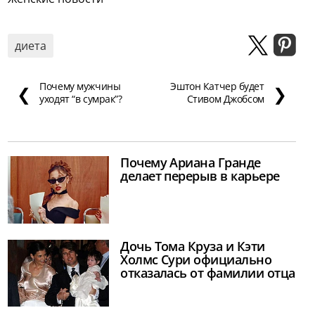
диета
Почему мужчины
Эштон Катчер будет
❮
❯
уходят “в сумрак”?
Стивом Джобсом
Почему Ариана Гранде
делает перерыв в карьере
Дочь Тома Круза и Кэти
Холмс Сури официально
отказалась от фамилии отца