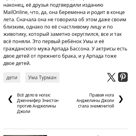
наконец, её друзья подтвердили изданию
MailOnline, что, да, она беременна и родит в конце
лета. Сначала она не говорила об этом даже своим
близким, однако по её счастливому лицу и по
животику, который заметно округлился, все и так
всё поняли. Это первый ребёнок Умы и её
гражданского мужа Арпада Бассона. У актрисы есть
двое детей от прежнего брака, и у Арпада тоже
двое детей.
дети
Ума Турман
Всё дело в ногах:
Правая нога
❮
❯
Дженнифер Энистон
Анджелины Джоли
против Анджелины
стала знаменитой
Джоли