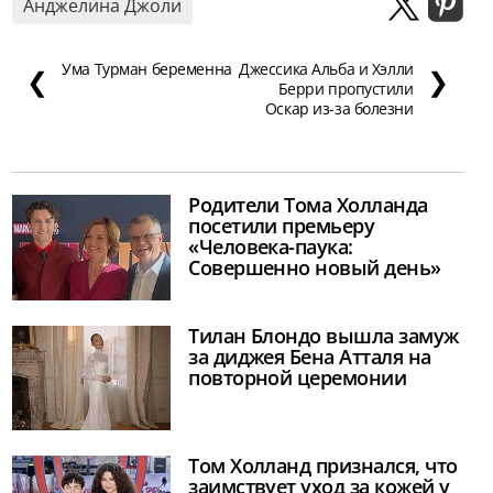
Анджелина Джоли
Ума Турман беременна
Джессика Альба и Хэлли
❮
❯
Берри пропустили
Оскар из-за болезни
Родители Тома Холланда
посетили премьеру
«Человека-паука:
Совершенно новый день»
Тилан Блондо вышла замуж
за диджея Бена Атталя на
повторной церемонии
Том Холланд признался, что
заимствует уход за кожей у