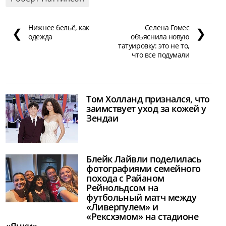
Нижнее бельё, как
Селена Гомес
❮
❯
одежда
объяснила новую
татуировку: это не то,
что все подумали
Том Холланд признался, что
заимствует уход за кожей у
Зендаи
Блейк Лайвли поделилась
фотографиями семейного
похода с Райаном
Рейнольдсом на
футбольный матч между
«Ливерпулем» и
«Рексхэмом» на стадионе
«Янки»