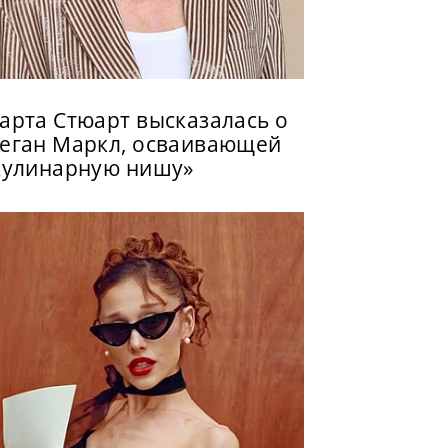
арта Стюарт высказалась о
еган Маркл, осваивающей
кулинарную нишу»