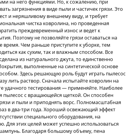
ми на него функциями. Но, к сожалению, при
ать загрязнения в виде пыли и частичек грязи. Это
ест и неряшливому внешнему виду, и требует
иональная чистка ковролина, но проведенная
вратить преждевременный износ и ведет к
тия. Поэтому не позволяйте грязи оставаться на
 время. Чем раньше приступите к уборке, тем
диться как сухим, так и влажным способом. Все
 сделана из натурального джута, то единственно
 Покрытия, выполненные на синтетической основе
пособом. Здесь решающую роль будут играть пылесос
азу лить раствор. Сначала испытайте ковролин на
тате удачного тестирования — применяйте. Наиболее
ся пылесос с вращающейся щеткой. Он способен
грязи и пыли и приподнять ворс. Полномасштабная
раз в два-три года. Хороший освежающий эффект
отсутствии специального оборудования, на
. Для этих целей может успешно использоваться
ампунь. Благодаря большому объему, пена