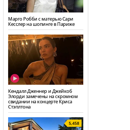
Марго Робби с матерью Сари
Кесслер на шопинге в Париже
Кендалл Дженнер и Джейкоб
Элорди замечены на скромном
свидании на концерте Криса
Стэплтона
5,458