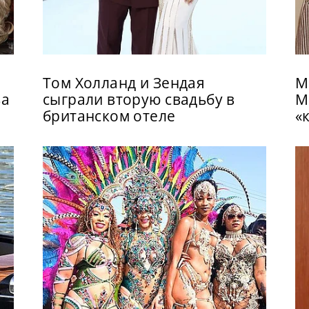
Том Холланд и Зендая
М
за
сыграли вторую свадьбу в
М
британском отеле
«