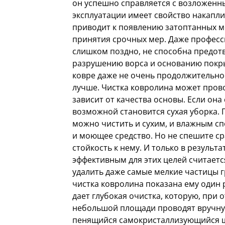
он успешно справляется с возложенны
эксплуатации имеет свойство накаплив
приводит к появлению затоптанных м
принятия срочных мер. Даже професс
слишком поздно, не способна предот
разрушению ворса и основанию покры
ковре даже не очень продолжительное
лучше. Чистка ковролина может прово
зависит от качества основы. Если она
возможной становится сухая уборка.
можно чистить и сухим, и влажным с
и моющее средство. Но не спешите ср
стойкость к нему. И только в резуль
эффективным для этих целей считает
удалить даже самые мелкие частицы 
чистка ковролина показана ему один 
дает глубокая очистка, которую, при 
небольшой площади проводят вручную
пенящийся самокристаллизующийся ш