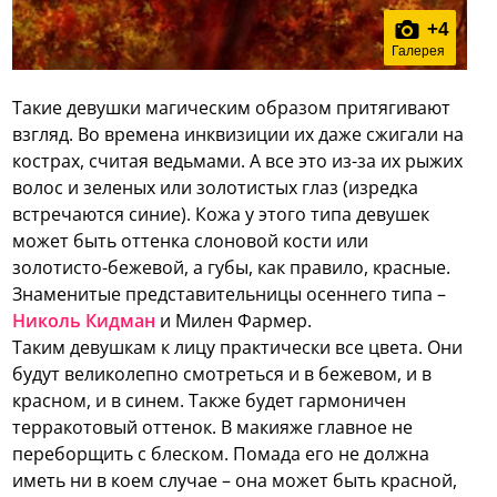
+
4
Галерея
Такие девушки магическим образом притягивают
взгляд. Во времена инквизиции их даже сжигали на
кострах, считая ведьмами. А все это из-за их рыжих
волос и зеленых или золотистых глаз (изредка
встречаются синие). Кожа у этого типа девушек
может быть оттенка слоновой кости или
золотисто-бежевой, а губы, как правило, красные.
Знаменитые представительницы осеннего типа –
Николь Кидман
и Милен Фармер.
Таким девушкам к лицу практически все цвета. Они
будут великолепно смотреться и в бежевом, и в
красном, и в синем. Также будет гармоничен
терракотовый оттенок. В макияже главное не
переборщить с блеском. Помада его не должна
иметь ни в коем случае – она может быть красной,