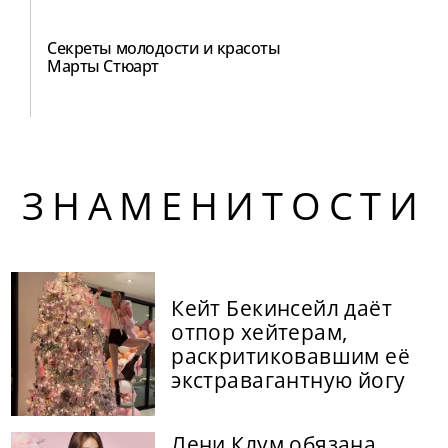
Секреты молодости и красоты
Марты Стюарт
ЗНАМЕНИТОСТИ
Кейт Бекинсейл даёт
отпор хейтерам,
раскритиковавшим её
экстравагантную йогу
Лени Клум обязана