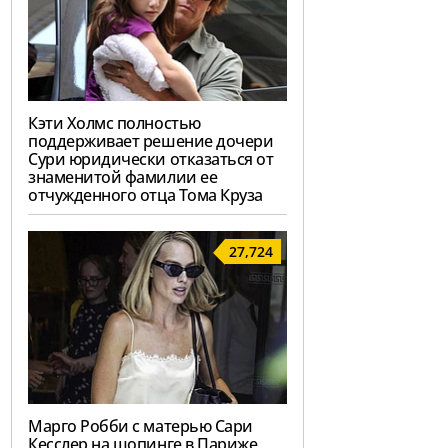
Кэти Холмс полностью
поддерживает решение дочери
Сури юридически отказаться от
знаменитой фамилии ее
отчужденного отца Тома Круза
27,724
Марго Робби с матерью Сари
Кесслер на шопинге в Париже