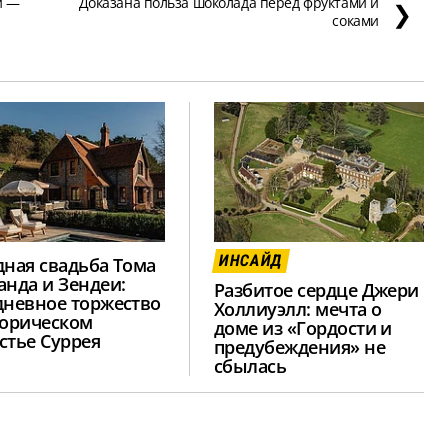
и —
Доказана польза шоколада перед фруктами и
❯
соками
ИНСАЙД
дная свадьба Тома
анда и Зендеи:
Разбитое сердце Джери
дневное торжество
Холлиуэлл: мечта о
торическом
доме из «Гордости и
стье Суррея
предубеждения» не
сбылась