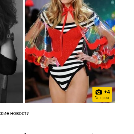
+
4
Галерея
ские новости