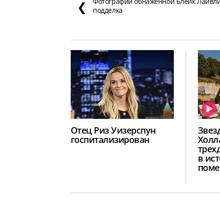
Фотографии обнажённой Блейк Лайвл
❮
подделка
Отец Риз Уизерспун
Звез
госпитализирован
Холл
трех
в ис
поме