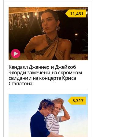
11,431
Кендалл Дженнер и Джейкоб
Элорди замечены на скромном
свидании на концерте Криса
Стэплтона
5,317