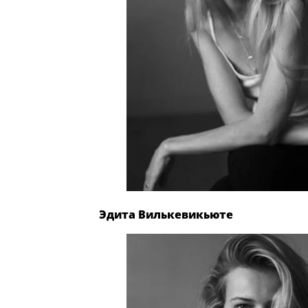
Эдита Вилькевикьюте