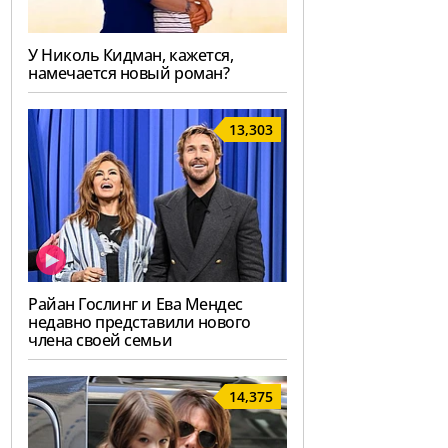
У Николь Кидман, кажется,
намечается новый роман?
13,303
Райан Гослинг и Ева Мендес
недавно представили нового
члена своей семьи
14,375