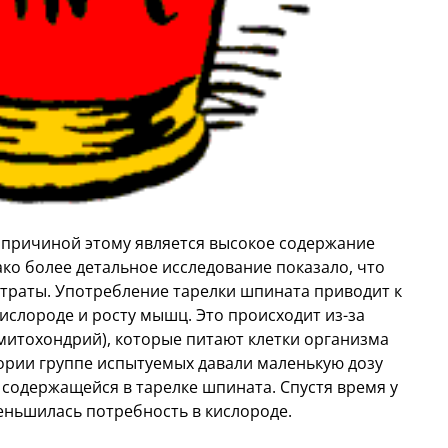
о причиной этому является высокое содержание
ако более детальное исследование показало, что
итраты. Употребление тарелки шпината приводит к
ислороде и росту мышц. Это происходит из-за
митохондрий), которые питают клетки организма
еории группе испытуемых давали маленькую дозу
 содержащейся в тарелке шпината. Спустя время у
еньшилась потребность в кислороде.