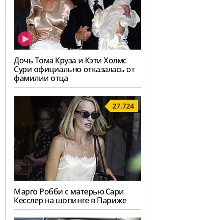
Дочь Тома Круза и Кэти Холмс
Сури официально отказалась от
фамилии отца
27,724
Марго Робби с матерью Сари
Кесслер на шопинге в Париже