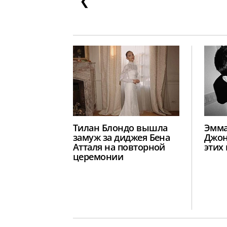
❮
Тилан Блондо вышла
Эмма
замуж за диджея Бена
Джон
Атталя на повторной
этих
церемонии