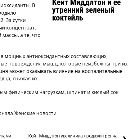
Кейт Миддлтон и ее
тиоксиданты. В
утренний зеленый
ходило
коктейль
. За сутки
й концентрат,
массы, а те, что
ия мощных антиоксидантных составляющих,
ные повреждения мышц, которые неизбежны при их
ишня может оказывать влияние на воспалительные
дца, снижая их.
вным физическим нагрузкам, шпинат и кислый сок
рнала Женские новости
унами
Кейт Миддлтон увеличила продажи тренча