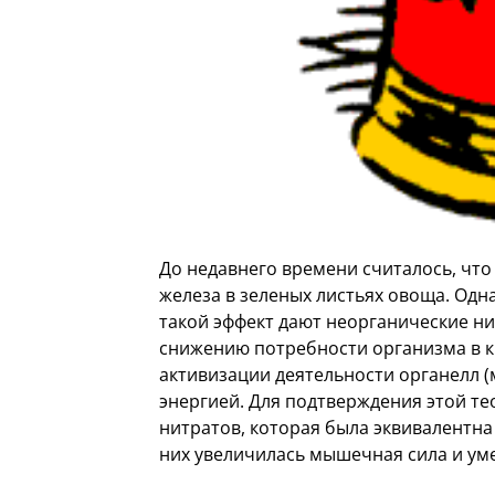
До недавнего времени считалось, чт
железа в зеленых листьях овоща. Одн
такой эффект дают неорганические н
снижению потребности организма в к
активизации деятельности органелл (
энергией. Для подтверждения этой т
нитратов, которая была эквивалентна
них увеличилась мышечная сила и ум