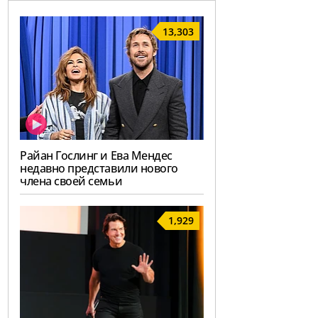
13,303
Райан Гослинг и Ева Мендес
недавно представили нового
члена своей семьи
1,929