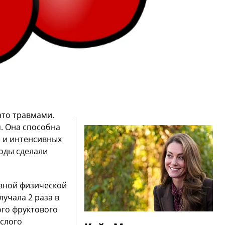
вато травмами.
я. Она способна
м и интенсивных
оды сделали
ивной физической
учала 2 раза в
ого фруктового
ислого