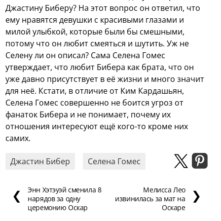
Джастину Биберу? На этот вопрос он ответил, что
ему нравятся девушки с красивыми глазами и
милой улыбкой, которые были бы смешными,
потому что он любит смеяться и шутить. Уж не
Селену ли он описал? Сама Селена Гомес
утверждает, что любит Бибера как брата, что он
уже давно присутствует в её жизни и много значит
для неё. Кстати, в отличие от Ким Кардашьян,
Селена Гомес совершенно не боится угроз от
фанаток Бибера и не понимает, почему их
отношения интересуют ещё кого-то кроме них
самих.
Джастин Бибер
Селена Гомес
Энн Хэтэуэй сменила 8
Мелисса Лео
❮
❯
нарядов за одну
извинилась за мат на
церемонию Оскар
Оскаре