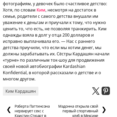
фотографиям, у девочек было счастливое детство:
Хотя, по словам
Ким
, несмотря на достаток в
семье, родители с самого детства внушали им
уважение к деньгам и приучали к тому, что нужно
ценить то, что есть, не позволяя транжирить. Ким
однажды взяла в долг у отца 200 долларов и
исправно выплачивала его. — Нас с раннего
детства приучили, что если мы хотим денег, мы
должны зарабатывать их. Сёстры Кардашян начали
«турне» по различным ток-шоу для продвижения
своей новой автобиографии Kardashian
Konfidential, в которой рассказали о детстве и о
многом другом.
Ким Кардашян
Роберта Паттинсона
Мадонна открыла свой
❮
❯
нервирует секс с
первый спортивный
Кристин Стюарт в
клуб в Мексике