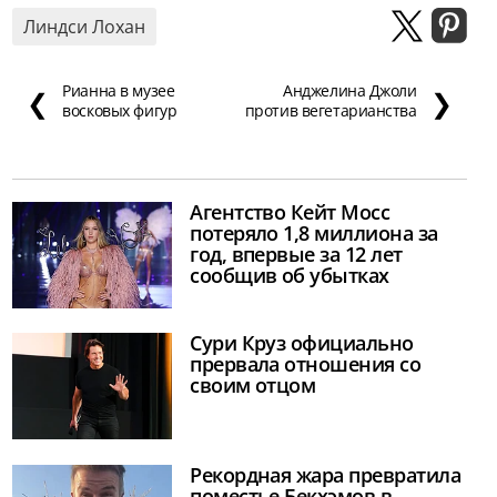
Линдси Лохан
Рианна в музее
Анджелина Джоли
❮
❯
восковых фигур
против вегетарианства
Агентство Кейт Мосс
потеряло 1,8 миллиона за
год, впервые за 12 лет
сообщив об убытках
Сури Круз официально
прервала отношения со
своим отцом
Рекордная жара превратила
поместье Бекхэмов в