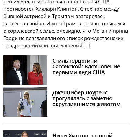
решил баллотироваться на пост главы США,
противостоя Хиллари Клинтон. С тех пор между
бывшей актрисой и Трампом разгорелась
словесная война. И хотя Трамп льстиво отзывался
о королевской семье, очевидно, что Меган и принц
Гарри не возглавляли его список рождественских
поздравлений или приглашений […]
Стиль герцогини
Сассекской: Вдохновение
первыми леди США
Дженнифер Лоуренс
прогулялась с заметно
округлившимся животом
Ники Хилтон в новой