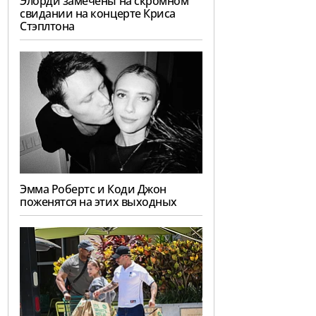
Элорди замечены на скромном
свидании на концерте Криса
Стэплтона
Эмма Робертс и Коди Джон
поженятся на этих выходных