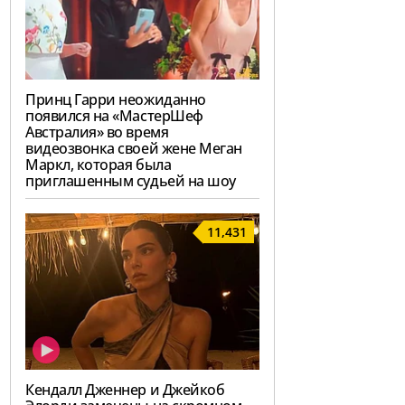
Принц Гарри неожиданно
появился на «МастерШеф
Австралия» во время
видеозвонка своей жене Меган
Маркл, которая была
приглашенным судьей на шоу
11,431
Кендалл Дженнер и Джейкоб