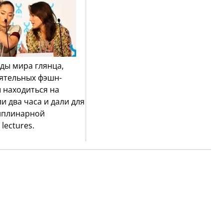
нды мира глянца,
иятельных фэшн-
 находиться на
 два часа и дали для
иплинарной
lectures.