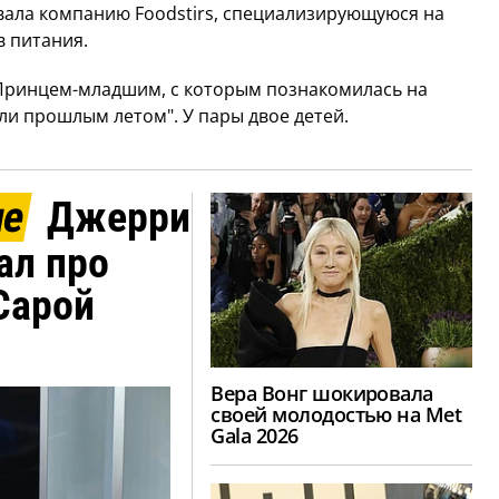
вала компанию Foodstirs, специализирующуюся на
в питания.
Принцем-младшим, с которым познакомилась на
али прошлым летом". У пары двое детей.
ие
Джерри
ал про
Сарой
Вера Вонг шокировала
своей молодостью на Met
Gala 2026