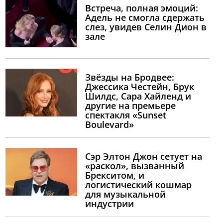
Встреча, полная эмоций:
Адель не смогла сдержать
слез, увидев Селин Дион в
зале
Звёзды на Бродвее:
Джессика Честейн, Брук
Шилдс, Сара Хайленд и
другие на премьере
спектакля «Sunset
Boulevard»
Сэр Элтон Джон сетует на
«раскол», вызванный
Брекситом, и
логистический кошмар
для музыкальной
индустрии