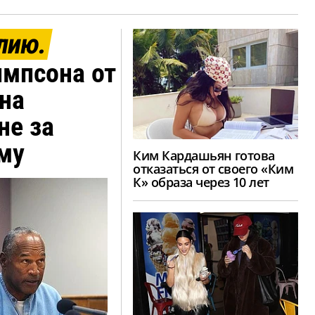
лию.
импсона от
на
не за
му
Ким Кардашьян готова
отказаться от своего «Ким
К» образа через 10 лет