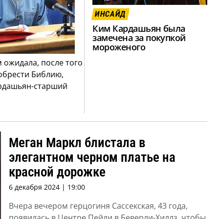
ИНСАЙД
Ким Кардашьян была
замечена за покупкой
мороженого
 ожидала, после того
иобрести Библию,
ардашьян-старший
Меган Маркл блистала в
элегантном черном платье на
красной дорожке
6 декабря 2024 | 19:00
Вчера вечером герцогиня Сассекская, 43 года,
появилась в Центре Пейли в Беверли-Хиллз, чтобы