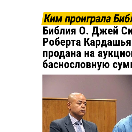
Ким проиграла Биб
Библия О. Джей С
Роберта Кардашья
продана на аукцио
баснословную сум